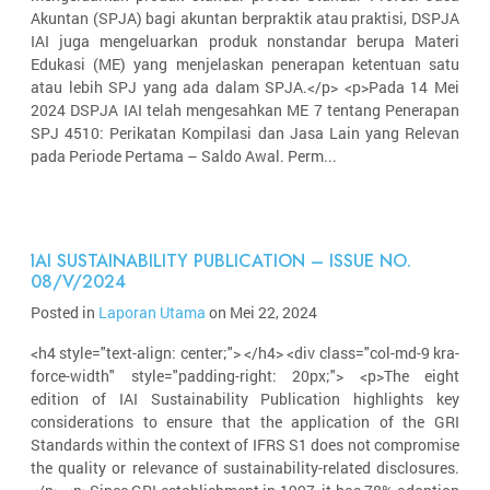
Akuntan (SPJA) bagi akuntan berpraktik atau praktisi, DSPJA
IAI juga mengeluarkan produk nonstandar berupa Materi
Edukasi (ME) yang menjelaskan penerapan ketentuan satu
atau lebih SPJ yang ada dalam SPJA.</p> <p>Pada 14 Mei
2024 DSPJA IAI telah mengesahkan ME 7 tentang Penerapan
SPJ 4510: Perikatan Kompilasi dan Jasa Lain yang Relevan
pada Periode Pertama – Saldo Awal. Perm...
IAI SUSTAINABILITY PUBLICATION – ISSUE NO.
08/V/2024
Posted in
Laporan Utama
on Mei 22, 2024
<h4 style="text-align: center;"> </h4> <div class="col-md-9 kra-
force-width" style="padding-right: 20px;"> <p>The eight
edition of IAI Sustainability Publication highlights key
considerations to ensure that the application of the GRI
Standards within the context of IFRS S1 does not compromise
the quality or relevance of sustainability-related disclosures.