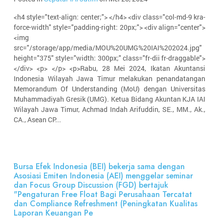
<h4 style="text-align: center;"> </h4> <div class="col-md-9 kra-
force-width" style="padding-right: 20px;"> <div align="center">
<img
src="/storage/app/media/MOU%20UMG%20IAI%202024.jpg"
height="375" style="width: 300px;" class="fr-dii fr-draggable">
</div> <p> </p> <p>Rabu, 28 Mei 2024, Ikatan Akuntansi
Indonesia Wilayah Jawa Timur melakukan penandatangan
Memorandum Of Understanding (MoU) dengan Universitas
Muhammadiyah Gresik (UMG). Ketua Bidang Akuntan KJA IAI
Wilayah Jawa Timur, Achmad Indah Arifuddin, SE., MM., Ak.,
CA., Asean CP...
Bursa Efek Indonesia (BEI) bekerja sama dengan
Asosiasi Emiten Indonesia (AEI) menggelar seminar
dan Focus Group Discussion (FGD) bertajuk
"Pengaturan Free Float Bagi Perusahaan Tercatat
dan Compliance Refreshment (Peningkatan Kualitas
Laporan Keuangan Pe