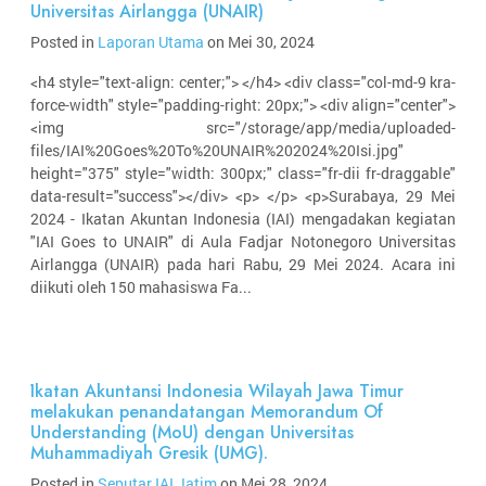
Universitas Airlangga (UNAIR)
Posted in
Laporan Utama
on Mei 30, 2024
<h4 style="text-align: center;"> </h4> <div class="col-md-9 kra-
force-width" style="padding-right: 20px;"> <div align="center">
<img src="/storage/app/media/uploaded-
files/IAI%20Goes%20To%20UNAIR%202024%20Isi.jpg"
height="375" style="width: 300px;" class="fr-dii fr-draggable"
data-result="success"></div> <p> </p> <p>Surabaya, 29 Mei
2024 - Ikatan Akuntan Indonesia (IAI) mengadakan kegiatan
"IAI Goes to UNAIR" di Aula Fadjar Notonegoro Universitas
Airlangga (UNAIR) pada hari Rabu, 29 Mei 2024. Acara ini
diikuti oleh 150 mahasiswa Fa...
Ikatan Akuntansi Indonesia Wilayah Jawa Timur
melakukan penandatangan Memorandum Of
Understanding (MoU) dengan Universitas
Muhammadiyah Gresik (UMG).
Posted in
Seputar IAI Jatim
on Mei 28, 2024