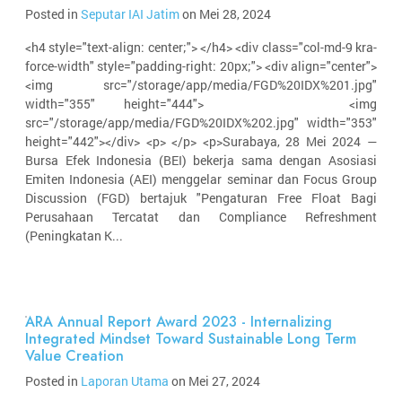
Posted in
Seputar IAI Jatim
on Mei 28, 2024
<h4 style="text-align: center;"> </h4> <div class="col-md-9 kra-
force-width" style="padding-right: 20px;"> <div align="center">
<img src="/storage/app/media/FGD%20IDX%201.jpg"
width="355" height="444"> <img
src="/storage/app/media/FGD%20IDX%202.jpg" width="353"
height="442"></div> <p> </p> <p>Surabaya, 28 Mei 2024 —
Bursa Efek Indonesia (BEI) bekerja sama dengan Asosiasi
Emiten Indonesia (AEI) menggelar seminar dan Focus Group
Discussion (FGD) bertajuk "Pengaturan Free Float Bagi
Perusahaan Tercatat dan Compliance Refreshment
(Peningkatan K...
ARA Annual Report Award 2023 - Internalizing
Integrated Mindset Toward Sustainable Long Term
Value Creation
Posted in
Laporan Utama
on Mei 27, 2024