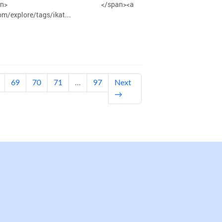
atim</a><span> </span><a
m/explore/tags/ikat...
t)
69
70
71
...
97
Next
→