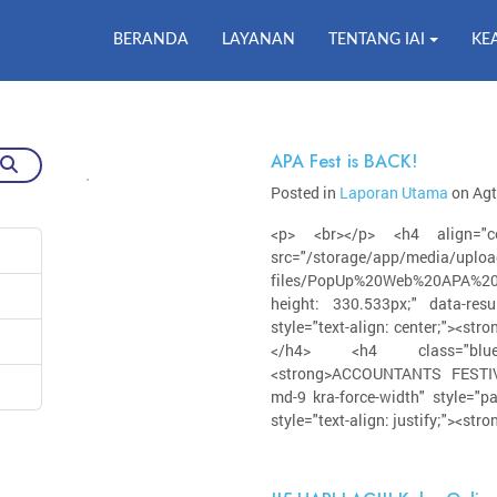
BERANDA
LAYANAN
TENTANG IAI
KE
APA Fest is BACK!
Posted in
Laporan Utama
on Agt
<p> <br></p> <h4 align="cen
src="/storage/app/media/uploa
files/PopUp%20Web%20APA%20
height: 330.533px;" data-resu
style="text-align: center;"><s
</h4> <h4 class="blue-te
<strong>ACCOUNTANTS FESTIVA
md-9 kra-force-width" style="pad
style="text-align: justify;"><str