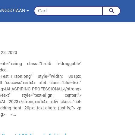
ANGGOTAAN
 23, 2023
ter"><img class="fr-dib fr-draggable"
ded-
Fest_11zon.png" style="width: 801px;
lt="success"></h4> <h4 class="blue-text"
trong>IAI ASPIRING PROFESSIONAL</strong>
xt" style="text-align: center;">
L 2023</strong></h4> <div class="col-
ding-right: 20px; text-align: justify;"> <p
ong> <...