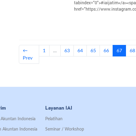
tabindex="0">#iaij
href="https://www.instagram.co
(curren
←
1
...
63
64
65
66
67
68
Prev
tim
Layanan IAI
an Akuntan Indonesia
Pelatihan
an Akuntan Indonesia
Seminar / Workshop