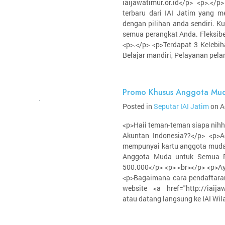
iaijawatimur.or.id</p> <p>.<
terbaru dari IAI Jatim yang m
dengan pilihan anda sendiri. K
semua perangkat Anda. Fleksibel
<p>.</p> <p>Terdapat 3 Kelebi
Belajar mandiri, Pelayanan pela
Promo Khusus Anggota Muda
Posted in
Seputar IAI Jatim
on A
<p>Haii teman-teman siapa nih
Akuntan Indonesia??</p> <p>A
mempunyai kartu anggota muda 
Anggota Muda untuk Semua Pe
500.000</p> <p> <br></p> <p>A
<p>Bagaimana cara pendaftara
website <a href="http://iaijawa
atau datang langsung ke IAI Wil