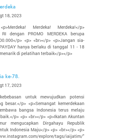
Merdeka
gt 18, 2023
 <p>Merdeka! Merdeka! Merdeka!</p>
n RI dengan PROMO MERDEKA berupa
00.000</p> <p> <br></p> <p>Jangan sia-
PAYDAY hanya berlaku di tanggal 11 - 18
menarik di pelatihan terbaik</p></p>
ia ke-78.
gt 17, 2023
kebebasan untuk mewujudkan potensi
ng besar.</p> <p>Semangat kemerdekaan
membawa bangsa Indonesia terus melaju
baik.</p> <p> <br></p> <p>Ikatan Akuntan
mur mengucapkan Dirgahayu Republik
Untuk Indonesia Maju</p> <p> <br></p> <p>
tagram.com/explore/tags/iaijatim/"