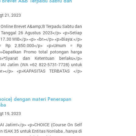
ne Brevet A&B Terpadu Sabtu dan
gt 21, 2023
s Online Brevet A&amp;B Terpadu Sabtu dan
 Tanggal 26 Agustus 2023</p> <p>Setiap
 17.30 WIB</p> <p> <br></p> <p>Biaya:</p>
 = Rp 2.850.000</p> <p>Umum = Rp
<p>Dapatkan Promo total potongan harga
>*Syarat dan Ketentuan berlaku</p>
 IAI Jatim (WA +62 822-5731-7728) untuk
<br></p> <p>KAPASITAS TERBATAS </p>
oice) dengan materi Penerapan
aba
gt 19, 2023
 IAI Jatim!</p> <p>CHOICE (Course On Self
n ISAK 35 untuk Entitas Nonlaba , hanya di