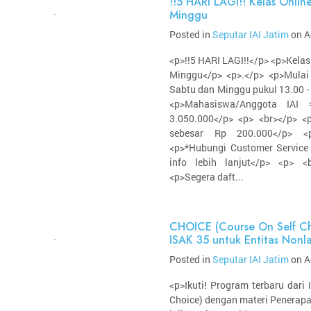
!!5 HARI LAGI!! Kelas Onli
Minggu
Posted in
Seputar IAI Jatim
on A
<p>!!5 HARI LAGI!!</p> <p>Kela
Minggu</p> <p>.</p> <p>Mulai
Sabtu dan Minggu pukul 13.00 -
<p>Mahasiswa/Anggota IAI
3.050.000</p> <p> <br></p> 
sebesar Rp 200.000</p> <p
<p>*Hubungi Customer Service
info lebih lanjut</p> <p> 
<p>Segera daft...
CHOICE (Course On Self Ch
ISAK 35 untuk Entitas Nonl
Posted in
Seputar IAI Jatim
on A
<p>Ikuti! Program terbaru dari
Choice) dengan materi Penerapa