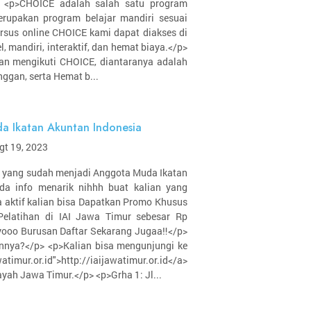
/p> <p>CHOICE adalah salah satu program
erupakan program belajar mandiri sesuai
ursus online CHOICE kami dapat diakses di
, mandiri, interaktif, dan hemat biaya.</p>
han mengikuti CHOICE, diantaranya adalah
nggan, serta Hemat b...
 Ikatan Akuntan Indonesia
gt 19, 2023
h yang sudah menjadi Anggota Muda Ikatan
da info menarik nihhh buat kalian yang
aktif kalian bisa Dapatkan Promo Khusus
latihan di IAI Jawa Timur sebesar Rp
yooo Burusan Daftar Sekarang Jugaa‼</p>
nnya?</p> <p>Kalian bisa mengunjungi ke
timur.or.id">http://iaijawatimur.or.id</a>
ayah Jawa Timur.</p> <p>Grha 1: Jl...