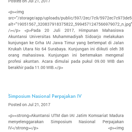
Posted on Jul 21, 2017
<p><img
src="/storage/app/uploads/public/597/2ec/7c9/5972ec7c973de5
alt="19051567_320837918375822_5994571247566979072_n.jpg
/></p> <p>Pada 20 Juli 2017, Himpunan Mahasiswa
Akuntansi Universitas Muhammadiyah Sidoarjo melakukan
kunjungan ke Grha IAI Jawa Timur yang bertempat di Jalan
Krukah Utara No 64 Surabaya. Kunjungan ini diikuti oleh 38
orang mahasiswa. Kunjungan ini bertemakan mengenal
profesi akuntan. Acara dimulai pada pukul 09.00 WIB dan
berakhir pada 11.00 WIB.</p>
Simposium Nasional Perpajakan IV
Posted on Jul 21, 2017
<p><strong>Akuntansi UTM dan IAI Jatim Komsariat Madura
menyelenggarakan Simposium Nasional Perpajakan
IV</strong></p> <p><img