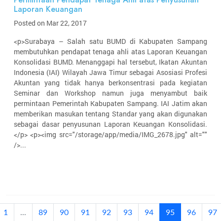
Laporan Keuangan
Posted on Mar 22, 2017
<p>Surabaya – Salah satu BUMD di Kabupaten Sampang
membutuhkan pendapat tenaga ahli atas Laporan Keuangan
Konsolidasi BUMD. Menanggapi hal tersebut, Ikatan Akuntan
Indonesia (IAI) Wilayah Jawa Timur sebagai Asosiasi Profesi
Akuntan yang tidak hanya berkonsentrasi pada kegiatan
Seminar dan Workshop namun juga menyambut baik
permintaan Pemerintah Kabupaten Sampang. IAI Jatim akan
memberikan masukan tentang Standar yang akan digunakan
sebagai dasar penyusunan Laporan Keuangan Konsolidasi.
</p> <p><img src="/storage/app/media/IMG_2678.jpg" alt=""
/>...
(current)
1
...
89
90
91
92
93
94
95
96
97