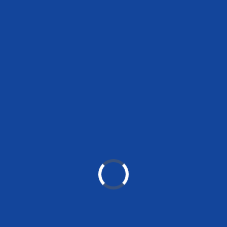
ormasi terkait Ikatan Akuntan Indonesia Wilayah Jawa Timur dapat diaks