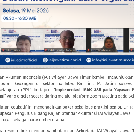
tan Akuntan Indonesia (IAI) Wilayah Jawa Timur kembali menunjukk
aporan keuangan di sektor nonlaba. Kali ini, IAI Jatim sukses
kelanjutan (PPL) bertajuk
“
Implementasi ISAK 335 pada Yayasan P
ggi
”
yang digelar secara daring melalui platform Zoom Meeting pada Se
iatan edukatif ini menghadirkan pakar sekaligus praktisi senior, Dr. Rie
upakan Pengurus Bidang Kajian Standar Akuntansi IAI Wilayah Jawa Ti
abaya, sebagai narasumber utama.
ra resmi dibuka dengan sambutan dari Sekretaris IAI Wilayah Jawa Tim