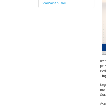
Wawasan Baru
4
Ika
pel
Ber
Tin
Keg
mer
Sur
Aca