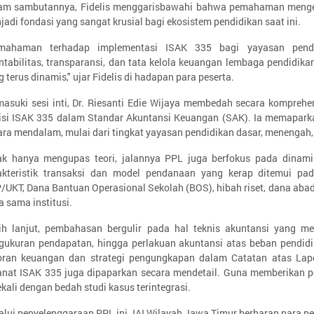
am sambutannya, Fidelis menggarisbawahi bahwa pemahaman mengena
jadi fondasi yang sangat krusial bagi ekosistem pendidikan saat ini.
mahaman terhadap implementasi ISAK 335 bagi yayasan pend
ntabilitas, transparansi, dan tata kelola keuangan lembaga pendidik
 terus dinamis," ujar Fidelis di hadapan para peserta.
asuki sesi inti, Dr. Riesanti Edie Wijaya membedah secara komprehen
isi ISAK 335 dalam Standar Akuntansi Keuangan (SAK). Ia memaparka
ara mendalam, mulai dari tingkat yayasan pendidikan dasar, menengah, 
ak hanya mengupas teori, jalannya PPL juga berfokus pada dinamik
akteristik transaksi dan model pendanaan yang kerap ditemui pada
/UKT, Dana Bantuan Operasional Sekolah (BOS), hibah riset, dana abad
a sama institusi.
ih lanjut, pembahasan bergulir pada hal teknis akuntansi yang mel
gukuran pendapatan, hingga perlakuan akuntansi atas beban pendidik
oran keuangan dan strategi pengungkapan dalam Catatan atas La
nat ISAK 335 juga dipaparkan secara mendetail. Guna memberikan pe
ekali dengan bedah studi kasus terintegrasi.
alui penyelenggaraan PPL ini, IAI Wilayah Jawa Timur berharap para pe