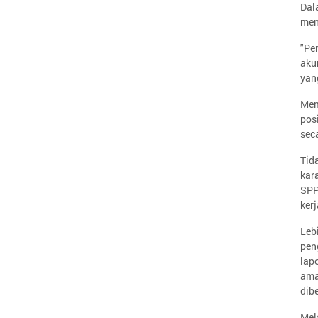
Dal
men
"Pe
aku
yang
Mem
pos
sec
Tid
kar
SPP
kerj
Leb
pen
lap
ama
dib
Mel