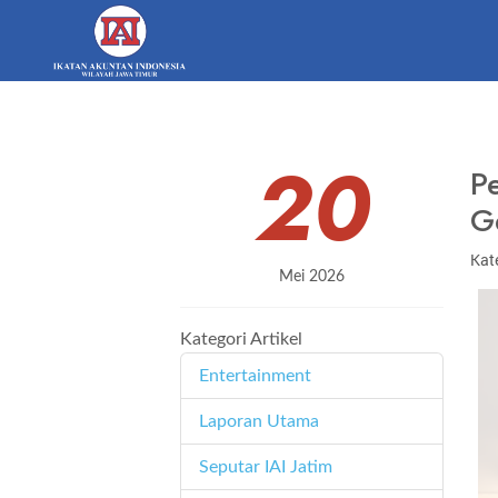
20
P
G
Kate
Mei 2026
Kategori Artikel
Entertainment
11
Laporan Utama
171
Seputar IAI Jatim
358