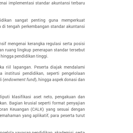
i implementasi standar akuntansi terbaru
idikan sangat penting guna memperkuat
an di tengah perkembangan standar akuntansi
sif mengenai kerangka regulasi serta posisi
n ruang lingkup penerapan standar tersebut
hingga pendidikan tinggi.
a riil lapangan. Peserta diajak mendalami
 institusi pendidikan, seperti pengelolaan
i (
endowment fund
), hingga aspek donasi dan
iputi klasifikasi aset neto, pengakuan dan
an. Bagian krusial seperti format penyajian
poran Keuangan (CALK) yang sesuai dengan
mahaman yang aplikatif, para peserta turut
ngelola yayasan pendidikan, akademisi, serta