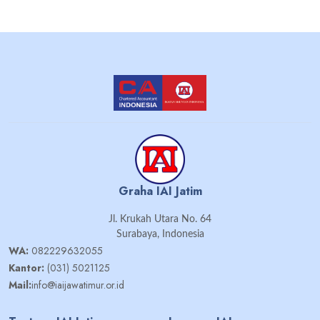
Graha IAI Jatim
Jl. Krukah Utara No. 64
Surabaya, Indonesia
WA:
082229632055
Kantor:
(031) 5021125
Mail:
info@iaijawatimur.or.id