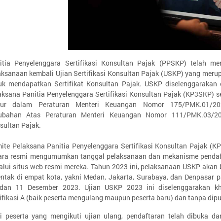
itia Penyelenggara Sertifikasi Konsultan Pajak (PPSKP) telah 
aksanaan kembali Ujian Sertifikasi Konsultan Pajak (USKP) yang meru
uk mendapatkan Sertifikat Konsultan Pajak. USKP diselenggarakan 
aksana Panitia Penyelenggara Sertifikasi Konsultan Pajak (KP3SKP)
tur dalam Peraturan Menteri Keuangan Nomor 175/PMK.01/20
ubahan Atas Peraturan Menteri Keuangan Nomor 111/PMK.03/20
sultan Pajak.
ite Pelaksana Panitia Penyelenggara Sertifikasi Konsultan Pajak (K
ara resmi mengumumkan tanggal pelaksanaan dan mekanisme penda
alui situs web resmi mereka. Tahun 2023 ini, pelaksanaan USKP akan
entak di empat kota, yakni Medan, Jakarta, Surabaya, dan Denpasar 
dan 11 Desember 2023. Ujian USKP 2023 ini diselenggarakan k
tifikasi A (baik peserta mengulang maupun peserta baru) dan tanpa dip
i peserta yang mengikuti ujian ulang, pendaftaran telah dibuka da