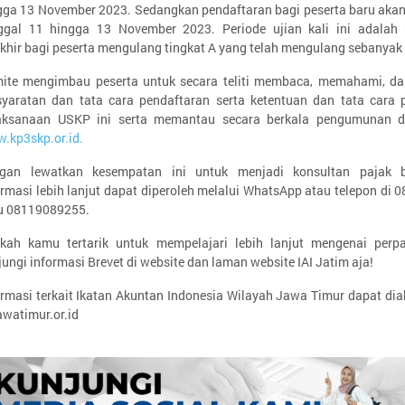
gga 13 November 2023. Sedangkan pendaftaran bagi peserta baru akan
ggal 11 hingga 13 November 2023. Periode ujian kali ini adalah
akhir bagi peserta mengulang tingkat A yang telah mengulang sebanyak
ite mengimbau peserta untuk secara teliti membaca, memahami, d
syaratan dan tata cara pendaftaran serta ketentuan dan tata cara 
aksanaan USKP ini serta memantau secara berkala pengumunan d
.kp3skp.or.id.
gan lewatkan kesempatan ini untuk menjadi konsultan pajak ber
ormasi lebih lanjut dapat diperoleh melalui WhatsApp atau telepon di
u 08119089255.
kah kamu tertarik untuk mempelajari lebih lanjut mengenai perp
jungi informasi Brevet di website dan laman website IAI Jatim aja!
ormasi terkait Ikatan Akuntan Indonesia Wilayah Jawa Timur dapat dia
awatimur.or.id