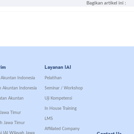
Bagikan artikel ini :
tim
Layanan IAI
an Akuntan Indonesia
Pelatihan
an Akuntan Indonesia
Seminar / Workshop
Ikatan Akuntan
Uji Kompetensi
In House Training
h Jawa Timur
LMS
ah Jawa Timur
Affiliated Company
Contact Us
si IAI Wilayah Jawa