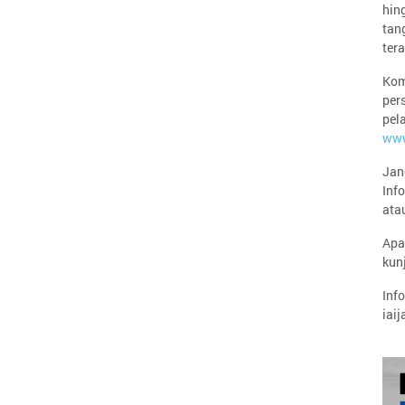
hin
tan
ter
Kom
per
pel
www
Jan
Inf
ata
Apa
kun
Inf
iaij