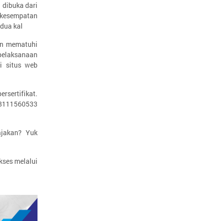
 dibuka dari
 kesempatan
 dua kal
an mematuhi
pelaksanaan
i situs web
sertifikat.
 08111560533
ajakan? Yuk
kses melalui