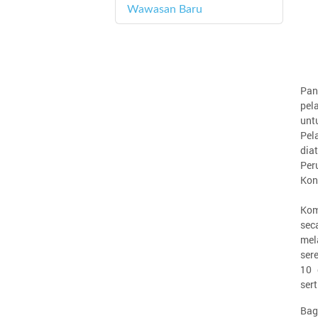
Wawasan Baru
4
Pan
pel
unt
Pel
dia
Per
Kon
Kom
sec
mel
ser
10 
ser
Bag