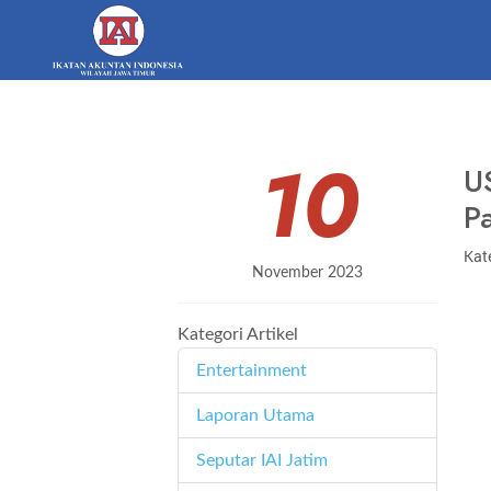
10
U
Pa
Kate
November 2023
Kategori Artikel
Entertainment
11
Laporan Utama
171
Seputar IAI Jatim
358