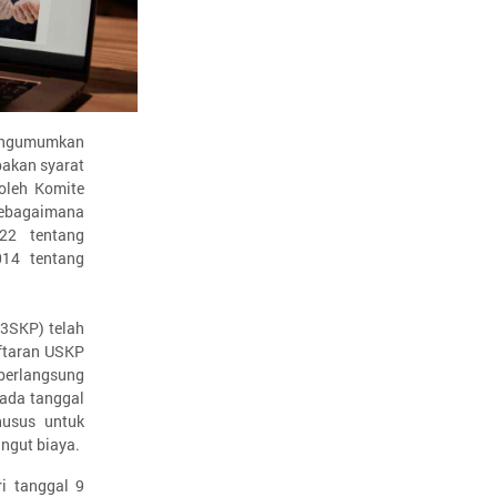
mengumumkan
pakan syarat
oleh Komite
 sebagaimana
22 tentang
14 tentang
P3SKP) telah
ftaran USKP
 berlangsung
pada tanggal
husus untuk
ungut biaya.
ri tanggal 9