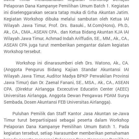
Pelaporan Dana Kampanye Pemilihan Umum Batch 1. Kegiatan
ini diselenggarakan secara tatap muka di Grha Akuntan Jatim.
Kegiatan Workshop dibuka melalui sambutan oleh Ketua IAI
Wilayah Jawa Timur, Prof. Drs. Basuki., M.Com(Hons), Ph.D.,
Ak., CA., CMA., ASEAN CPA.. dan Ketua Bidang Akuntan KJA IAI
Wilayah Jawa Timur, Achmad Indah Ariffudin, SE., MM., Ak., CA.,
ASEAN CPA juga turut memberikan pengantar dalam kegiatan
Workshop tersebut.
Workshop ini dinarasumberi oleh Drs. Watono, Ak., CA.
(Anggota Pengurus Bidang Kajian Standar Akuntansi IAI
Wilayah Jawa Timur, Auditor Madya BPKP Perwakilan Provinsi
Jawa Timur) dan Dr. Zaenal Fanani, SE., MSA., Ak., CA., ASEAN
CPA. (Direktur Airlangga Excecutive Educatin Center (AEEC)
Universitas Airlangga, Anggota Dewan Pengawas PDAM Surya
Sembada, Dosen Akuntansi FEB Universitas Airlangga).
Puluhan Pemilik dan Staff Kantor Jasa Akuntan se-Jawa
Timur turut berpartisipasi sebagai peserta dalam Workshop
Pelaporan Dana Kampanye Pemilihan Umum Batch 1. Pada
kegiatan tersebut, setiap Narasumber memberikan pemahaman