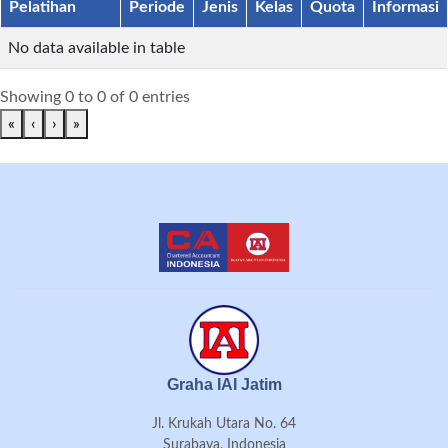
Pelatihan
Periode
Jenis
Kelas
Quota
Informasi
No data available in table
Showing 0 to 0 of 0 entries
«
‹
›
»
Graha IAI Jatim
Jl. Krukah Utara No. 64
Surabaya, Indonesia