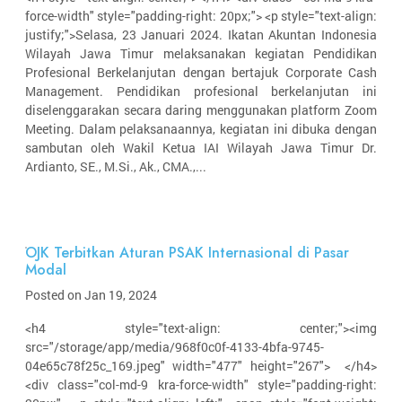
force-width" style="padding-right: 20px;"> <p style="text-align:
justify;">Selasa, 23 Januari 2024. Ikatan Akuntan Indonesia
Wilayah Jawa Timur melaksanakan kegiatan Pendidikan
Profesional Berkelanjutan dengan bertajuk Corporate Cash
Management. Pendidikan profesional berkelanjutan ini
diselenggarakan secara daring menggunakan platform Zoom
Meeting. Dalam pelaksanaannya, kegiatan ini dibuka dengan
sambutan oleh Wakil Ketua IAI Wilayah Jawa Timur Dr.
Ardianto, SE., M.Si., Ak., CMA.,...
OJK Terbitkan Aturan PSAK Internasional di Pasar
Modal
Posted on Jan 19, 2024
<h4 style="text-align: center;"><img
src="/storage/app/media/968f0c0f-4133-4bfa-9745-
04e65c78f25c_169.jpeg" width="477" height="267"> </h4>
<div class="col-md-9 kra-force-width" style="padding-right: