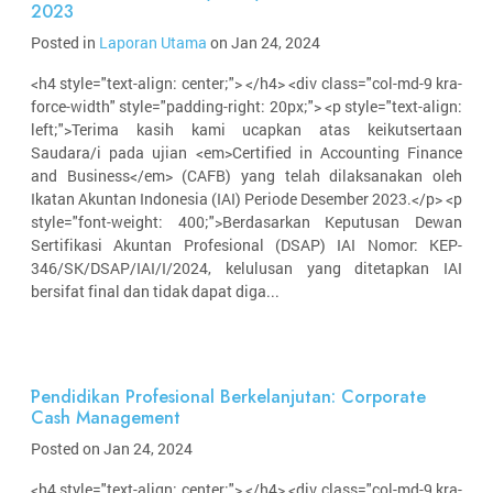
2023
Posted in
Laporan Utama
on Jan 24, 2024
<h4 style="text-align: center;"> </h4> <div class="col-md-9 kra-
force-width" style="padding-right: 20px;"> <p style="text-align:
left;">Terima kasih kami ucapkan atas keikutsertaan
Saudara/i pada ujian <em>Certified in Accounting Finance
and Business</em> (CAFB) yang telah dilaksanakan oleh
Ikatan Akuntan Indonesia (IAI) Periode Desember 2023.</p> <p
style="font-weight: 400;">Berdasarkan Keputusan Dewan
Sertifikasi Akuntan Profesional (DSAP) IAI Nomor: KEP-
346/SK/DSAP/IAI/I/2024, kelulusan yang ditetapkan IAI
bersifat final dan tidak dapat diga...
Pendidikan Profesional Berkelanjutan: Corporate
Cash Management
Posted on Jan 24, 2024
<h4 style="text-align: center;"> </h4> <div class="col-md-9 kra-