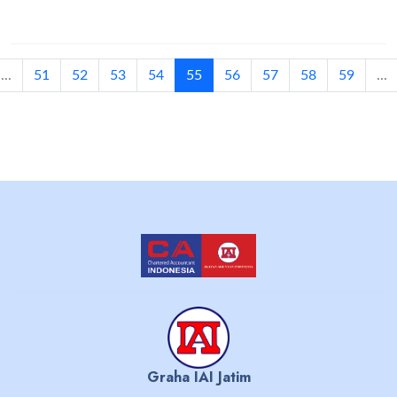
(current)
...
51
52
53
54
55
56
57
58
59
...
Graha IAI Jatim