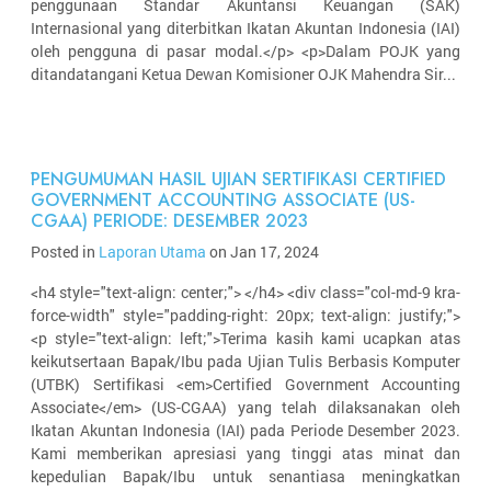
penggunaan Standar Akuntansi Keuangan (SAK)
Internasional yang diterbitkan Ikatan Akuntan Indonesia (IAI)
oleh pengguna di pasar modal.</p> <p>Dalam POJK yang
ditandatangani Ketua Dewan Komisioner OJK Mahendra Sir...
PENGUMUMAN HASIL UJIAN SERTIFIKASI CERTIFIED
GOVERNMENT ACCOUNTING ASSOCIATE (US-
CGAA) PERIODE: DESEMBER 2023
Posted in
Laporan Utama
on Jan 17, 2024
<h4 style="text-align: center;"> </h4> <div class="col-md-9 kra-
force-width" style="padding-right: 20px; text-align: justify;">
<p style="text-align: left;">Terima kasih kami ucapkan atas
keikutsertaan Bapak/Ibu pada Ujian Tulis Berbasis Komputer
(UTBK) Sertifikasi <em>Certified Government Accounting
Associate</em> (US-CGAA) yang telah dilaksanakan oleh
Ikatan Akuntan Indonesia (IAI) pada Periode Desember 2023.
Kami memberikan apresiasi yang tinggi atas minat dan
kepedulian Bapak/Ibu untuk senantiasa meningkatkan