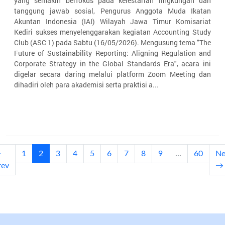
yang semakin berfokus pada kelestarian lingkungan dan
tanggung jawab sosial, Pengurus Anggota Muda Ikatan
Akuntan Indonesia (IAI) Wilayah Jawa Timur Komisariat
Kediri sukses menyelenggarakan kegiatan Accounting Study
Club (ASC 1) pada Sabtu (16/05/2026). Mengusung tema "The
Future of Sustainability Reporting: Aligning Regulation and
Corporate Strategy in the Global Standards Era", acara ini
digelar secara daring melalui platform Zoom Meeting dan
dihadiri oleh para akademisi serta praktisi a...
(current)
←
1
2
3
4
5
6
7
8
9
...
60
Ne
rev
→