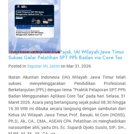
Tingkatkan Kepatuhan Pajak, IAI Wilayah Jawa Timur
Sukses Gelar Pelatihan SPT PPh Badan via Core Tax
Posted in
Seputar IAI Jatim
on Mar 31, 2026
Ikatan Akuntan Indonesia (IAI) Wilayah Jawa Timur telah
sukses menyelenggarakan Pendidikan Profesional
Berkelanjutan (PPL) dengan tema "Praktik Pelaporan SPT PPh
Badan Menggunakan Aplikasi Core Tax" pada hari Selasa, 31
Maret 2026. Acara yang berlangsung sejak pukul 08.30 hingga
16.30 WIB ini dibuka secara langsung dengan sambutan dari
Ketua IAI Wilayah Jawa Timur, Prof. Basuki, M.Com (HONS),
Ph.D., Ak., CA., CMA., ASEAN CPA. Pelatihan ini menghadirkan
narasumber ahli, yaitu Drs. Ec. Supardi Djoko Susilo, SIP., SH.,
M.Pd., M. Ak., Ak., CA., ya...