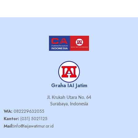
Graha IAI Jatim
Jl. Krukah Utara No. 64
Surabaya, Indonesia
WA:
082229632055
Kantor:
(031) 5021125
Mail:
info@iaijawatimur.or.id