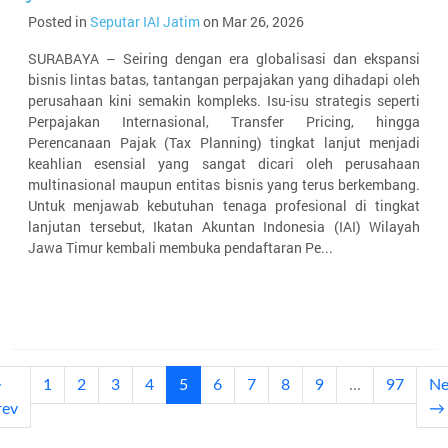
Posted in
Seputar IAI Jatim
on Mar 26, 2026
SURABAYA – Seiring dengan era globalisasi dan ekspansi
bisnis lintas batas, tantangan perpajakan yang dihadapi oleh
perusahaan kini semakin kompleks. Isu-isu strategis seperti
Perpajakan Internasional, Transfer Pricing, hingga
Perencanaan Pajak (Tax Planning) tingkat lanjut menjadi
keahlian esensial yang sangat dicari oleh perusahaan
multinasional maupun entitas bisnis yang terus berkembang.
Untuk menjawab kebutuhan tenaga profesional di tingkat
lanjutan tersebut, Ikatan Akuntan Indonesia (IAI) Wilayah
Jawa Timur kembali membuka pendaftaran Pe...
(current)
←
1
2
3
4
5
6
7
8
9
...
97
Ne
rev
→