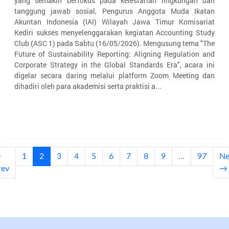
yang semakin berfokus pada kelestarian lingkungan dan
tanggung jawab sosial, Pengurus Anggota Muda Ikatan
Akuntan Indonesia (IAI) Wilayah Jawa Timur Komisariat
Kediri sukses menyelenggarakan kegiatan Accounting Study
Club (ASC 1) pada Sabtu (16/05/2026). Mengusung tema "The
Future of Sustainability Reporting: Aligning Regulation and
Corporate Strategy in the Global Standards Era", acara ini
digelar secara daring melalui platform Zoom Meeting dan
dihadiri oleh para akademisi serta praktisi a...
(current)
←
1
2
3
4
5
6
7
8
9
...
97
Ne
rev
→