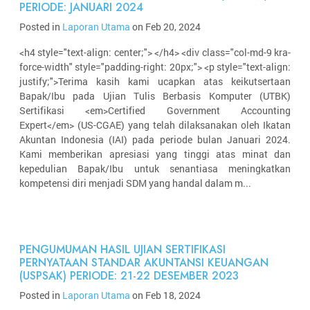
PERIODE: JANUARI 2024
Posted in
Laporan Utama
on Feb 20, 2024
<h4 style="text-align: center;"> </h4> <div class="col-md-9 kra-
force-width" style="padding-right: 20px;"> <p style="text-align:
justify;">Terima kasih kami ucapkan atas keikutsertaan
Bapak/Ibu pada Ujian Tulis Berbasis Komputer (UTBK)
Sertifikasi <em>Certified Government Accounting
Expert</em> (US-CGAE) yang telah dilaksanakan oleh Ikatan
Akuntan Indonesia (IAI) pada periode bulan Januari 2024.
Kami memberikan apresiasi yang tinggi atas minat dan
kepedulian Bapak/Ibu untuk senantiasa meningkatkan
kompetensi diri menjadi SDM yang handal dalam m...
PENGUMUMAN HASIL UJIAN SERTIFIKASI
PERNYATAAN STANDAR AKUNTANSI KEUANGAN
(USPSAK) PERIODE: 21-22 DESEMBER 2023
Posted in
Laporan Utama
on Feb 18, 2024