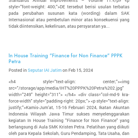
Standards Annual Improvements – Volume 11.</p> <p
style="font-weight: 400;">DE tersebut berisi usulan terbatas
pada perubahan susunan kata (wording) dalam SAK
Internasional atau pembetulan minor atas konsekuensi yang
tidak diintensikan, kekeliruan, atau persyaratan ya...
In House Training "Finance for Non Finance" PPPK
Petra
Posted in
Seputar IAI Jatim
on Feb 15, 2024
<h4 style="text-align: center;"><img
src="/storage/app/media/IHT%20PPPK%20Petra%202.jpg"
width="249" height="311"> </h4> <div class="col-md-9 kra-
force-width" style="padding-right: 20px;"> <p style="text-align:
justify;">Kamis-Jum’at, 15-16 Februari 2024, Ikatan Akuntan
Indonesia Wilayah Jawa Timur sukses menyelenggarakan
kegiatan In House Training "Finance for Non Finance" yang
berlangsung di Aula SMK Kristen Petra. Pelatihan yang diikuti
oleh para Kepala Sekolah, Guru Pendamping, Tata Usaha, dan