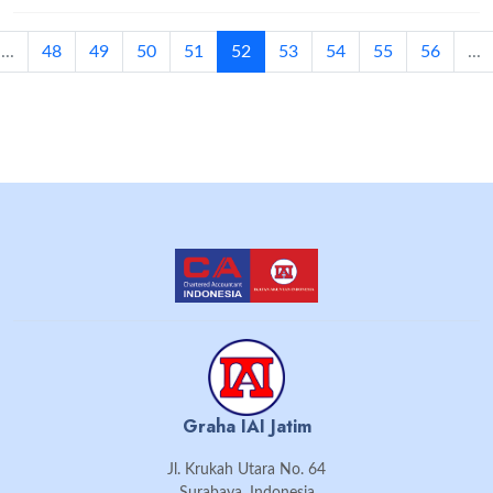
(current)
...
48
49
50
51
52
53
54
55
56
...
Graha IAI Jatim
Jl. Krukah Utara No. 64